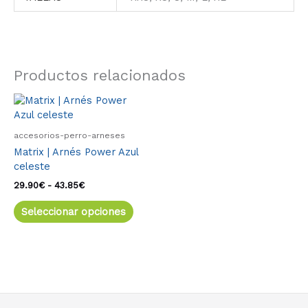
Productos relacionados
Rango
Este
de
producto
precios:
tiene
desde
accesorios-perro-arneses
múltiples
29.90€
Matrix | Arnés Power Azul
variantes.
hasta
celeste
43.85€
Las
opciones
29.90
€
-
43.85
€
se
Seleccionar opciones
pueden
elegir
en
la
página
de
producto