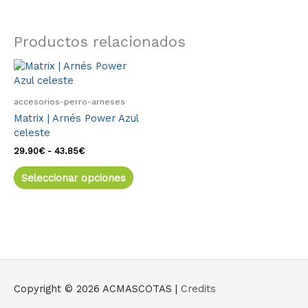
Productos relacionados
Rango
Este
de
producto
precios:
tiene
desde
accesorios-perro-arneses
múltiples
29.90€
Matrix | Arnés Power Azul
variantes.
hasta
celeste
43.85€
Las
opciones
29.90
€
-
43.85
€
se
Seleccionar opciones
pueden
elegir
en
la
página
de
producto
Copyright © 2026
ACMASCOTAS
|
Credits