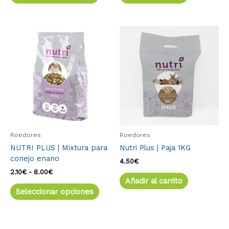
Rango
Este
de
producto
precios:
tiene
desde
múltiples
2.10€
variantes.
hasta
8.00€
Las
opciones
se
pueden
elegir
Roedores
Roedores
en
NUTRI PLUS | Mixtura para
Nutri Plus | Paja 1KG
la
conejo enano
página
4.50
€
de
2.10
€
-
8.00
€
producto
Añadir al carrito
Seleccionar opciones