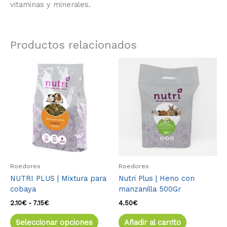
vitaminas y minerales.
Productos relacionados
Rango
Este
de
producto
precios:
tiene
desde
múltiples
2.10€
variantes.
hasta
7.15€
Las
opciones
se
pueden
elegir
Roedores
Roedores
en
NUTRI PLUS | Mixtura para
Nutri Plus | Heno con
la
cobaya
manzanilla 500Gr
página
de
2.10
€
-
7.15
€
4.50
€
producto
Seleccionar opciones
Añadir al carrito