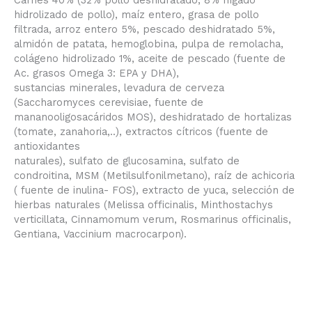
Carnes 40% (32% pollo deshidratado, 8% hígado
hidrolizado de pollo), maíz entero, grasa de pollo
filtrada, arroz entero 5%, pescado deshidratado 5%,
almidón de patata, hemoglobina, pulpa de remolacha,
colágeno hidrolizado 1%, aceite de pescado (fuente de
Ac. grasos Omega 3: EPA y DHA),
sustancias minerales, levadura de cerveza
(Saccharomyces cerevisiae, fuente de
mananooligosacáridos MOS), deshidratado de hortalizas
(tomate, zanahoria,..), extractos cítricos (fuente de
antioxidantes
naturales), sulfato de glucosamina, sulfato de
condroitina, MSM (Metilsulfonilmetano), raíz de achicoria
( fuente de inulina- FOS), extracto de yuca, selección de
hierbas naturales (Melissa officinalis, Minthostachys
verticillata, Cinnamomum verum, Rosmarinus officinalis,
Gentiana, Vaccinium macrocarpon).