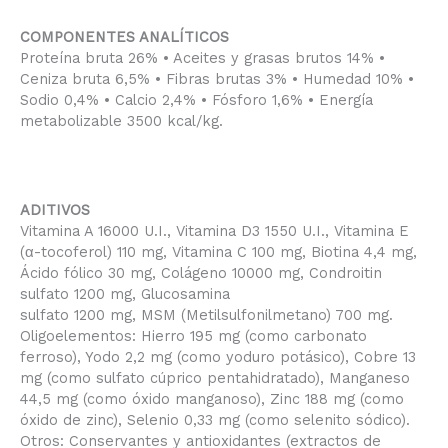
COMPONENTES ANALÍTICOS
Proteína bruta 26% • Aceites y grasas brutos 14% •
Ceniza bruta 6,5% • Fibras brutas 3% • Humedad 10% •
Sodio 0,4% • Calcio 2,4% • Fósforo 1,6% • Energía
metabolizable 3500 kcal/kg.
ADITIVOS
Vitamina A 16000 U.I., Vitamina D3 1550 U.I., Vitamina E
(α-tocoferol) 110 mg, Vitamina C 100 mg, Biotina 4,4 mg,
Ácido fólico 30 mg, Colágeno 10000 mg, Condroitin
sulfato 1200 mg, Glucosamina
sulfato 1200 mg, MSM (Metilsulfonilmetano) 700 mg.
Oligoelementos: Hierro 195 mg (como carbonato
ferroso), Yodo 2,2 mg (como yoduro potásico), Cobre 13
mg (como sulfato cúprico pentahidratado), Manganeso
44,5 mg (como óxido manganoso), Zinc 188 mg (como
óxido de zinc), Selenio 0,33 mg (como selenito sódico).
Otros: Conservantes y antioxidantes (extractos de