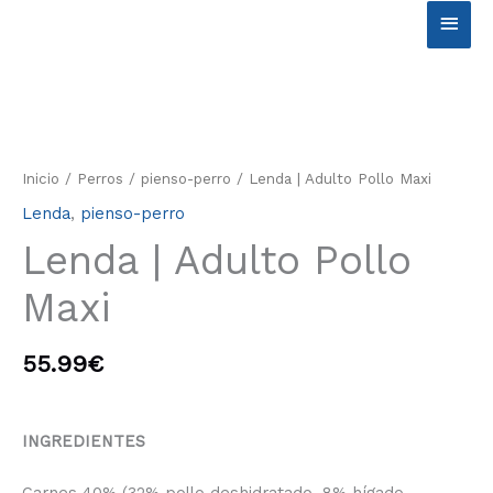
Ir
Men
al
contenido
princ
Lenda
|
Adulto
Inicio
/
Perros
/
pienso-perro
/ Lenda | Adulto Pollo Maxi
Pollo
Lenda
,
pienso-perro
Maxi
cantidad
Lenda | Adulto Pollo
Maxi
55.99
€
INGREDIENTES