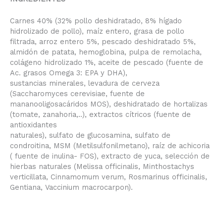
Carnes 40% (32% pollo deshidratado, 8% hígado
hidrolizado de pollo), maíz entero, grasa de pollo
filtrada, arroz entero 5%, pescado deshidratado 5%,
almidón de patata, hemoglobina, pulpa de remolacha,
colágeno hidrolizado 1%, aceite de pescado (fuente de
Ac. grasos Omega 3: EPA y DHA),
sustancias minerales, levadura de cerveza
(Saccharomyces cerevisiae, fuente de
mananooligosacáridos MOS), deshidratado de hortalizas
(tomate, zanahoria,..), extractos cítricos (fuente de
antioxidantes
naturales), sulfato de glucosamina, sulfato de
condroitina, MSM (Metilsulfonilmetano), raíz de achicoria
( fuente de inulina- FOS), extracto de yuca, selección de
hierbas naturales (Melissa officinalis, Minthostachys
verticillata, Cinnamomum verum, Rosmarinus officinalis,
Gentiana, Vaccinium macrocarpon).