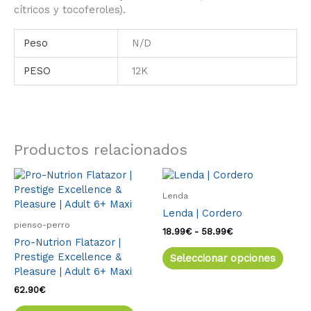
cítricos y tocoferoles).
Peso
N/D
PESO
12K
Productos relacionados
Este
Rango
Este
de
producto
produ
Lenda
precios:
tiene
tiene
desde
Lenda | Cordero
múltiples
múlti
18.99€
pienso-perro
variantes.
varia
18.99
€
-
58.99
€
hasta
Pro-Nutrion Flatazor |
58.99€
Las
Las
Prestige Excellence &
Seleccionar opciones
opciones
opcio
Pleasure | Adult 6+ Maxi
se
se
pueden
pued
62.90
€
elegir
elegir