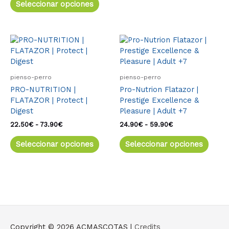
Seleccionar opciones
en
en
la
la
página
págin
de
de
Rango
Este
Rango
Este
de
de
producto
produ
producto
produ
precios:
precios:
tiene
tiene
desde
desde
múltiples
múlti
22.50€
24.90€
pienso-perro
pienso-perro
variantes.
varia
hasta
hasta
PRO-NUTRITION |
Pro-Nutrion Flatazor |
73.90€
59.90€
Las
Las
FLATAZOR | Protect |
Prestige Excellence &
opciones
opcio
Digest
Pleasure | Adult +7
se
se
pueden
pued
22.50
€
-
73.90
€
24.90
€
-
59.90
€
elegir
elegir
Seleccionar opciones
Seleccionar opciones
en
en
la
la
página
págin
de
de
producto
produ
Copyright © 2026
ACMASCOTAS
|
Credits