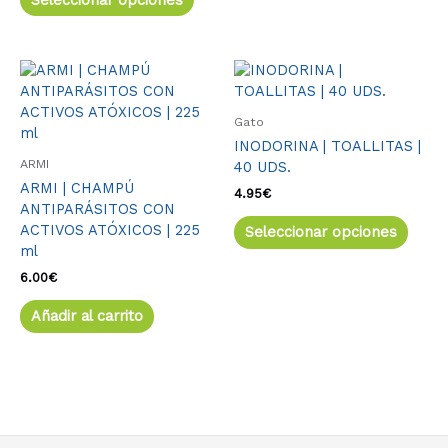
Seleccionar opciones
Este
produ
tiene
Gato
múlti
INODORINA | TOALLITAS |
varia
ARMI
40 UDS.
Las
ARMI | CHAMPÚ
opcio
4.95
€
ANTIPARÁSITOS CON
se
ACTIVOS ATÓXICOS | 225
Seleccionar opciones
pued
ml
elegir
en
6.00
€
la
Añadir al carrito
págin
de
produ