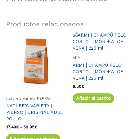
Productos relacionados
Rango
Este
de
producto
precios:
tiene
desde
múltiples
17.49€
ARMI
variantes.
hasta
ARMI | CHAMPÚ PELO
59.95€
Las
CORTO LIMÓN + ALOE
opciones
VERA | 225 ml
se
pueden
6.50
€
elegir
Añadir al carrito
nature's variety PERRO
en
NATURE’S VARIETY |
la
PIENSO | ORIGINAL ADULT
página
POLLO
de
producto
17.49
€
-
59.95
€