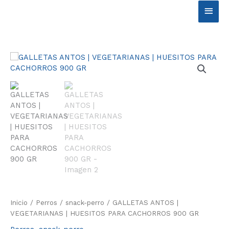
Ir
Men
al
contenido
princ
Inicio
/
Perros
/
snack-perro
/ GALLETAS ANTOS |
VEGETARIANAS | HUESITOS PARA CACHORROS 900 GR