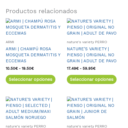
Productos relacionados
Rango
Este
Rango
Este
de
de
producto
produ
precios:
precios:
tiene
tiene
desde
desde
múltiples
múlti
10.50€
17.49€
ARMI
nature's variety PERRO
variantes.
varia
hasta
hasta
ARMI | CHAMPÚ ROSA
NATURE’S VARIETY |
19.50€
59.95€
Las
Las
MOSQUETA DERMATITIS Y
PIENSO | ORIGINAL NO
opciones
opcio
ECCEMAS
GRAIN | ADULT DE PAVO
se
se
pueden
pued
10.50
€
-
19.50
€
17.49
€
-
59.95
€
elegir
elegir
Seleccionar opciones
Seleccionar opciones
en
en
la
la
página
págin
de
de
Este
Este
producto
produ
producto
produ
tiene
tiene
múltiples
múlti
variantes.
varia
nature's variety PERRO
nature's variety PERRO