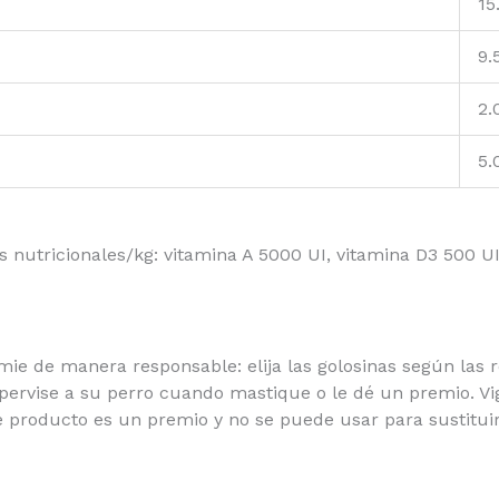
15
9.
2.
5.
os nutricionales/kg: vitamina A 5000 UI, vitamina D3 500 
e de manera responsable: elija las golosinas según las
upervise a su perro cuando mastique o le dé un premio. V
e producto es un premio y no se puede usar para sustitui