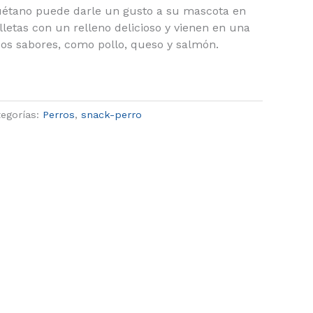
uétano puede darle un gusto a su mascota en
etas con un relleno delicioso y vienen en una
sos sabores, como pollo, queso y salmón.
egorías:
Perros
,
snack-perro