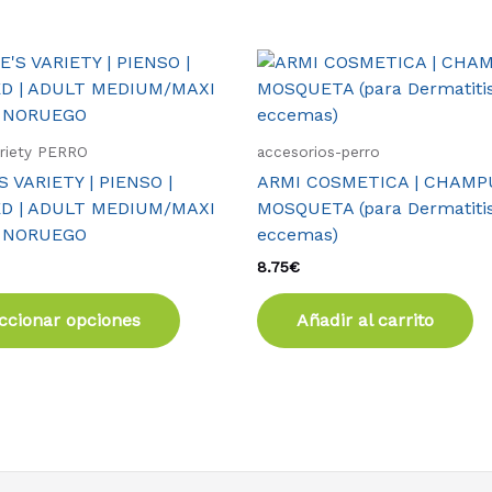
Este
producto
tiene
múltiples
ariety PERRO
accesorios-perro
variantes.
 VARIETY | PIENSO |
ARMI COSMETICA | CHAMP
Las
D | ADULT MEDIUM/MAXI
MOSQUETA (para Dermatitis
opciones
 NORUEGO
eccemas)
se
8.75
€
pueden
elegir
ccionar opciones
Añadir al carrito
en
la
página
de
producto