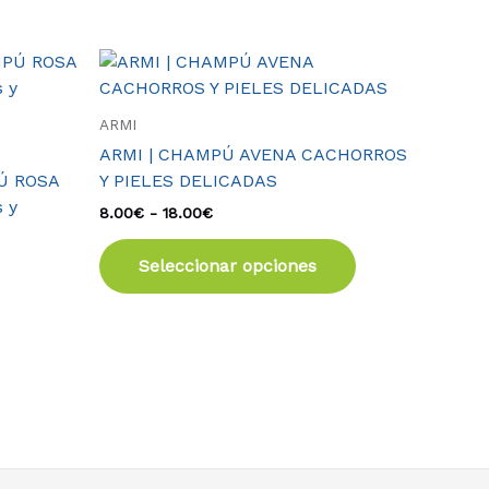
Rango
Este
de
producto
precios:
tiene
desde
ARMI
8.00€
múltiples
ARMI | CHAMPÚ AVENA CACHORROS
hasta
variantes.
18.00€
Ú ROSA
Y PIELES DELICADAS
Las
 y
8.00
€
-
18.00
€
opciones
se
Seleccionar opciones
pueden
elegir
en
la
página
de
producto