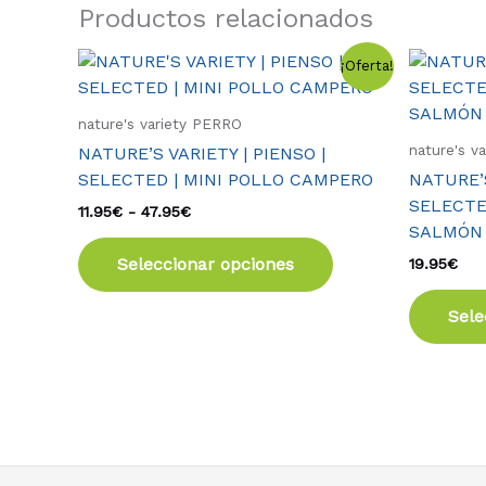
Productos relacionados
Rango
Este
¡Oferta!
de
producto
precios:
tiene
desde
nature's variety PERRO
11.95€
múltiples
nature's v
NATURE’S VARIETY | PIENSO |
hasta
variantes.
47.95€
SELECTED | MINI POLLO CAMPERO
NATURE’S
Las
SELECTE
11.95
€
-
47.95
€
opciones
SALMÓN
se
Seleccionar opciones
19.95
€
pueden
elegir
Sele
en
la
página
de
producto