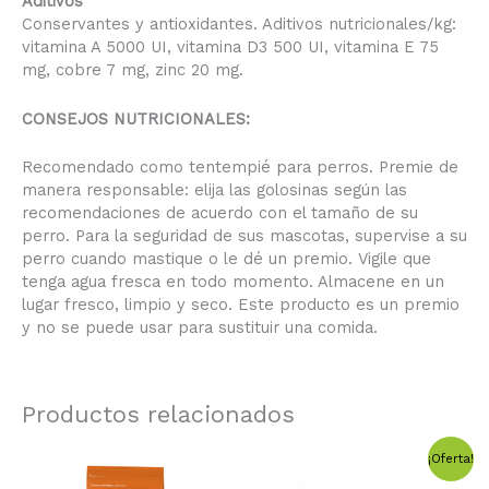
Aditivos
Conservantes y antioxidantes. Aditivos nutricionales/kg:
vitamina A 5000 UI, vitamina D3 500 UI, vitamina E 75
mg, cobre 7 mg, zinc 20 mg.
CONSEJOS NUTRICIONALES:
Recomendado como tentempié para perros. Premie de
manera responsable: elija las golosinas según las
recomendaciones de acuerdo con el tamaño de su
perro. Para la seguridad de sus mascotas, supervise a su
perro cuando mastique o le dé un premio. Vigile que
tenga agua fresca en todo momento. Almacene en un
lugar fresco, limpio y seco. Este producto es un premio
y no se puede usar para sustituir una comida.
Productos relacionados
El
El
¡Oferta!
precio
precio
original
actual