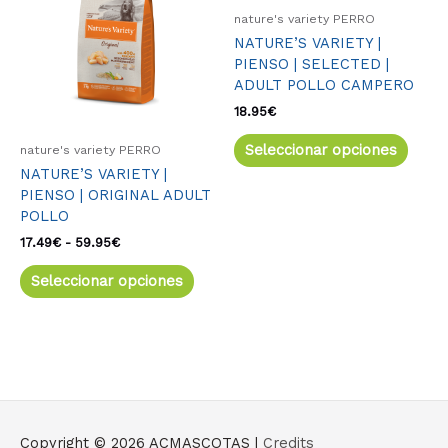
múltiples
múlti
17.49€
nature's variety PERRO
variantes.
varia
hasta
NATURE’S VARIETY |
59.95€
Las
Las
PIENSO | SELECTED |
opciones
opcio
ADULT POLLO CAMPERO
se
se
pueden
pued
18.95
€
elegir
elegir
Seleccionar opciones
nature's variety PERRO
en
en
NATURE’S VARIETY |
la
la
PIENSO | ORIGINAL ADULT
página
págin
POLLO
de
de
producto
produ
17.49
€
-
59.95
€
Seleccionar opciones
Copyright © 2026
ACMASCOTAS
|
Credits