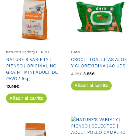
era:
es:
4.25€.
3.85€.
nature's variety PERRO
Gato
NATURE’S VARIETY |
CROCI | TOALLITAS ALOE
PIENSO | ORIGINAL NO
Y CLOREXIDINA | 40 UDS.
GRAIN | MINI ADULT DE
4.25
€
3.85
€
PAVO 1,5kg
Añadir al carrito
12.95
€
Añadir al carrito
Rango
Este
Este
de
producto
produ
precios:
tiene
tiene
desde