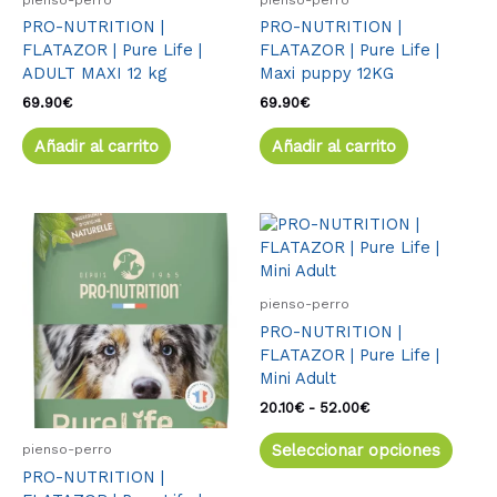
PRO-NUTRITION |
PRO-NUTRITION |
FLATAZOR | Pure Life |
FLATAZOR | Pure Life |
ADULT MAXI 12 kg
Maxi puppy 12KG
69.90
€
69.90
€
Añadir al carrito
Añadir al carrito
Rango
Este
Rango
Este
de
de
producto
produ
precios:
precios:
tiene
tiene
desde
desde
múltiples
múlti
20.10€
20.10€
pienso-perro
variantes.
varia
hasta
hasta
PRO-NUTRITION |
69.90€
52.00€
Las
Las
FLATAZOR | Pure Life |
opciones
opcio
Mini Adult
se
se
pueden
pued
20.10
€
-
52.00
€
elegir
elegir
Seleccionar opciones
pienso-perro
en
en
PRO-NUTRITION |
la
la