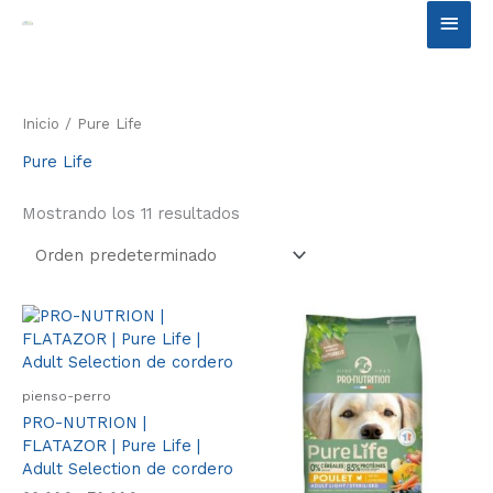
Ir
Men
al
contenido
princ
Inicio
/ Pure Life
Pure Life
Mostrando los 11 resultados
Rango
Este
Rango
Este
de
de
producto
produ
precios:
precios:
tiene
tiene
desde
desde
múltiples
múlti
22.90€
20.10€
pienso-perro
variantes.
varia
hasta
hasta
PRO-NUTRION |
70.90€
69.90€
Las
Las
FLATAZOR | Pure Life |
opciones
opcio
Adult Selection de cordero
se
se