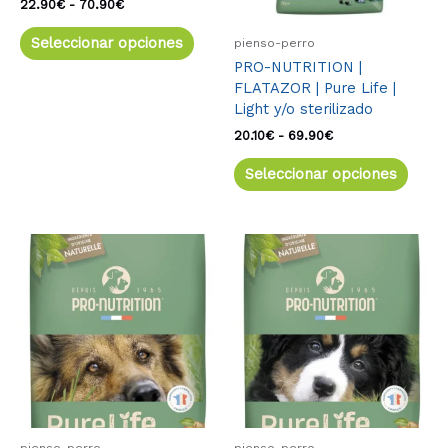
pueden
pued
22.90
€
-
70.90
€
elegir
elegir
Seleccionar opciones
pienso-perro
en
en
PRO-NUTRITION |
la
la
FLATAZOR | Pure Life |
página
págin
Light y/o sterilizado
de
de
producto
produ
20.10
€
-
69.90
€
Seleccionar opciones
pienso-perro
pienso-perro