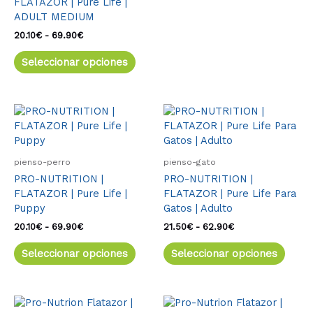
FLATAZOR | Pure Life |
página
págin
ADULT MEDIUM
de
de
producto
produ
20.10
€
-
69.90
€
Seleccionar opciones
Rango
Este
Rango
Este
de
de
producto
produ
precios:
precios:
tiene
tiene
desde
desde
múltiples
múlti
20.10€
21.50€
pienso-perro
pienso-gato
variantes.
varia
hasta
hasta
PRO-NUTRITION |
PRO-NUTRITION |
69.90€
62.90€
Las
Las
FLATAZOR | Pure Life |
FLATAZOR | Pure Life Para
opciones
opcio
Puppy
Gatos | Adulto
se
se
pueden
pued
20.10
€
-
69.90
€
21.50
€
-
62.90
€
elegir
elegir
Seleccionar opciones
Seleccionar opciones
en
en
la
la
página
págin
de
de
Rango
Este
Rango
Este
de
de