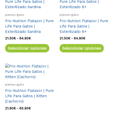
producto
produ
producto
produ
precios:
precios:
tiene
tiene
desde
desde
múltiples
múlti
21.50€
21.50€
pienso-gato
pienso-gato
variantes.
varia
hasta
hasta
Pro-Nutrion Flatazor | Pure
Pro-Nutrion Flatazor | Pure
64.90€
64.90€
Las
Las
Life Para Gatos |
Life Para Gatos |
opciones
opcio
Esterilizado Sardina
Esterilizado 8+
se
se
pueden
pued
21.50
€
-
64.90
€
21.50
€
-
64.90
€
elegir
elegir
Seleccionar opciones
Seleccionar opciones
en
en
la
la
página
págin
de
de
Rango
Este
de
producto
produ
producto
precios:
tiene
desde
múltiples
21.90€
pienso-gato
variantes.
hasta
Pro-Nutrion Flatazor | Pure
65.90€
Las
Life Para Gatos | Kitten
opciones
(Cachorro)
se
pueden
21.90
€
-
65.90
€
elegir