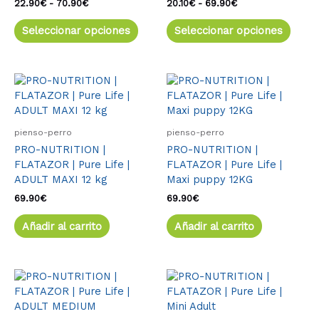
pueden
pued
22.90
€
-
70.90
€
20.10
€
-
69.90
€
elegir
elegir
Seleccionar opciones
Seleccionar opciones
en
en
la
la
página
págin
de
de
producto
produ
pienso-perro
pienso-perro
PRO-NUTRITION |
PRO-NUTRITION |
FLATAZOR | Pure Life |
FLATAZOR | Pure Life |
ADULT MAXI 12 kg
Maxi puppy 12KG
69.90
€
69.90
€
Añadir al carrito
Añadir al carrito
Rango
Este
Rango
Este
de
de
producto
produ
precios:
precios:
tiene
tiene
desde
desde