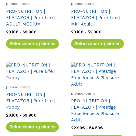
múltiples
múlti
20.10€
20.10€
pienso-perro
pienso-perro
variantes.
varia
hasta
hasta
PRO-NUTRITION |
PRO-NUTRITION |
69.90€
52.00€
Las
Las
FLATAZOR | Pure Life |
FLATAZOR | Pure Life |
opciones
opcio
ADULT MEDIUM
Mini Adult
se
se
pueden
pued
20.10
€
-
69.90
€
20.10
€
-
52.00
€
elegir
elegir
Seleccionar opciones
Seleccionar opciones
en
en
la
la
página
págin
de
de
Rango
Este
Rango
Este
de
de
producto
produ
producto
produ
precios:
precios:
tiene
tiene
desde
desde
múltiples
múlti
20.10€
22.90€
pienso-perro
variantes.
varia
hasta
hasta
pienso-perro
PRO-NUTRITION |
69.90€
54.50€
Las
Las
FLATAZOR | Pure Life |
PRO-NUTRITION |
opciones
opcio
Puppy
FLATAZOR | Prestige
se
se
Excellence & Pleasure |
pueden
pued
20.10
€
-
69.90
€
Adult
elegir
elegir
Seleccionar opciones
en
en
22.90
€
-
54.50
€
la
la