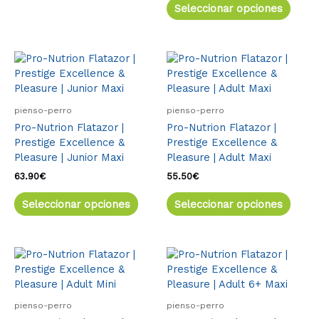
Seleccionar opciones
página
págin
de
de
producto
produ
Este
Este
producto
produ
tiene
tiene
múltiples
múlti
pienso-perro
pienso-perro
variantes.
varia
Pro-Nutrion Flatazor |
Pro-Nutrion Flatazor |
Las
Las
Prestige Excellence &
Prestige Excellence &
opciones
opcio
Pleasure | Junior Maxi
Pleasure | Adult Maxi
se
se
pueden
pued
63.90
€
55.50
€
elegir
elegir
Seleccionar opciones
Seleccionar opciones
en
en
la
la
página
págin
de
de
Este
Este
producto
produ
producto
produ
tiene
tiene
múltiples
múlti
pienso-perro
pienso-perro
variantes.
varia