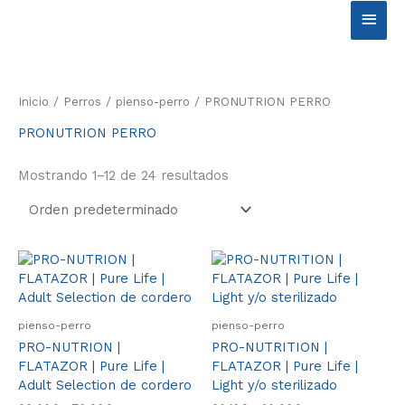
Ir
Men
al
contenido
princ
Inicio
/
Perros
/
pienso-perro
/ PRONUTRION PERRO
PRONUTRION PERRO
Mostrando 1–12 de 24 resultados
Rango
Este
Rango
Este
de
de
producto
produ
precios:
precios:
tiene
tiene
desde
desde
múltiples
múlti
22.90€
20.10€
pienso-perro
pienso-perro
variantes.
varia
hasta
hasta
PRO-NUTRION |
PRO-NUTRITION |
70.90€
69.90€
Las
Las
FLATAZOR | Pure Life |
FLATAZOR | Pure Life |
opciones
opcio
Adult Selection de cordero
Light y/o sterilizado
se
se